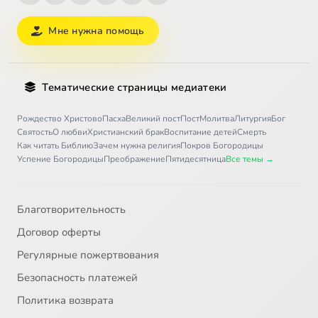
Мне нужна помощь
Тематические страницы медиатеки
Рождество Христово
Пасха
Великий пост
Пост
Молитва
Литургия
Бог
Святость
О любви
Христианский брак
Воспитание детей
Смерть
Как читать Библию
Зачем нужна религия
Покров Богородицы
Успение Богородицы
Преображение
Пятидесятница
Все темы →
Благотворительность
Договор оферты
Регулярные пожертвования
Безопасность платежей
Политика возврата