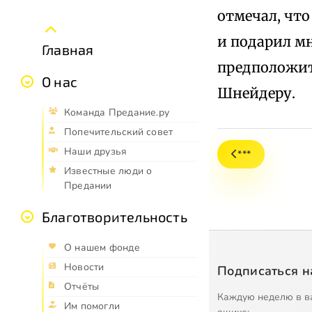
отмечал, что
и подарил мн
Главная
предположить
О нас
Шнейдеру.
Команда Предание.ру
Попечительский совет
Наши друзья
***
Известные люди о
Предании
Благотворительность
О нашем фонде
Новости
Подписаться н
Отчёты
Каждую неделю в в
Им помогли