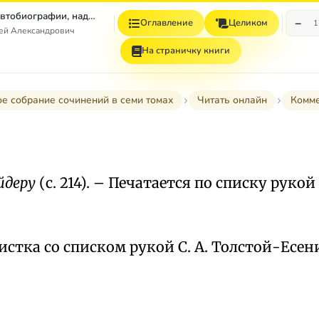
Том 7. Книга 1. Автобиографии, надписи и др
−
Оглавление
Целиком
1
гей Александрович
На страничку книги
е собрание сочинений в семи томах
Читать онлайн
Комм
йдеру
(с. 214). – Печатается по списку рукой
истка со списком рукой С. А. Толстой-Есен