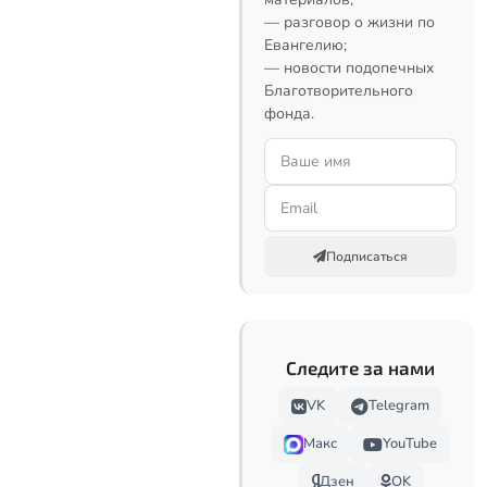
— разговор о жизни по
Евангелию;
— новости подопечных
Благотворительного
фонда.
Подписаться
Следите за нами
VK
Telegram
Макс
YouTube
Дзен
OK