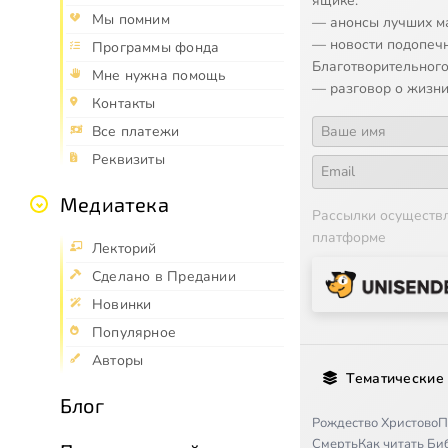
ящике:
Мы помним
— анонсы лучших м
— новости подопеч
Программы фонда
Благотворительного
Мне нужна помощь
— разговор о жизни
Контакты
Все платежи
Реквизиты
Медиатека
Рассылки осуществ
платформе
Лекторий
Сделано в Предании
Новинки
Популярное
Авторы
Тематические
Блог
Рождество Христово
П
Смерть
Как читать Б