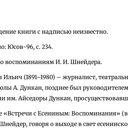
ение книги с надписью неизвестно.
: Юсов-96, с. 234.
по воспоминаниям И. И. Шнейдера.
 Ильич (1891–1980) – журналист, театраль
олы А. Дункан, позднее был руководителе
и им. Айседоры Дункан, просуществовавшег
ге «Встречи с Есениным: Воспоминания» (
нейдер, говоря о выходе в свет есенинско