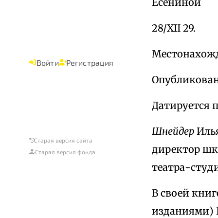
Есениной
28/XII 29.
Местонахожд
Войти
Регистрация
Опубликовано
Датируется 
Шнейдер
Илья
Старая версия сайта
директор шк
Старая версия фонда
театра-студи
В своей кни
изданиями) Ш