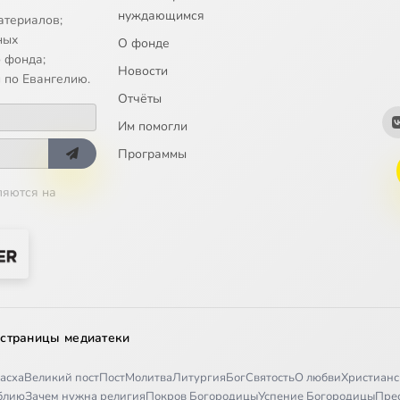
нуждающимся
атериалов;
ных
О фонде
 фонда;
Новости
 по Евангелию.
Отчёты
Им помогли
Программы
ляются на
 страницы медиатеки
асха
Великий пост
Пост
Молитва
Литургия
Бог
Святость
О любви
Христианс
иблию
Зачем нужна религия
Покров Богородицы
Успение Богородицы
Пре