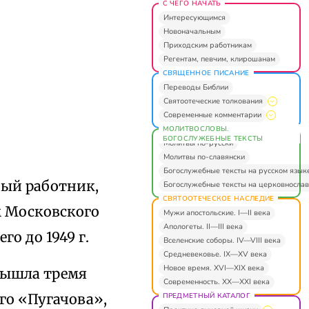
С ЧЕГО НАЧАТЬ
Интересующимся
Новоначальным
Приходским работникам
Регентам, певчим, клирошанам
СВЯЩЕННОЕ ПИСАНИЕ
Переводы Библии
Святоотеческие толкования
Современные комментарии
МОЛИТВОСЛОВЫ.
БОГОСЛУЖЕБНЫЕ ТЕКСТЫ
Молитвы по-русски
Молитвы по-славянски
Богослужебные тексты на русском язык
ный работник,
Богослужебные тексты на церковнослав
СВЯТООТЕЧЕСКОЕ НАСЛЕДИЕ
м Московского
Мужи апостольские. I—II века
Апологеты. II—III века
о до 1949 г.
Вселенские соборы. IV—VIII века
Средневековье. IX—XV века
Новое время. XVI—XIX века
вышла тремя
Современность. XX—XXI века
го «Пугачова»,
ПРЕДМЕТНЫЙ КАТАЛОГ