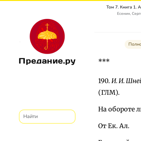
Есенин, Сер
Полно
Предание.ру
***
190.
И. И. Шне
(ГЛМ).
На обороте л
От Ек. Ал.