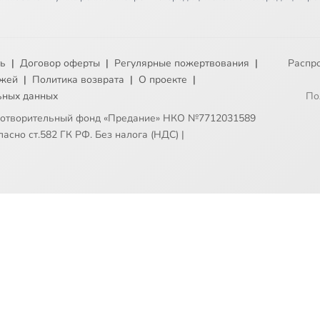
ть
|
Договор оферты
|
Регулярные пожертвования
|
Распр
ежей
|
Политика возврата
|
О проекте
|
ьных данных
По
готворительный фонд «Предание» НКО №7712031589
асно ст.582 ГК РФ. Без налога (НДС)
|