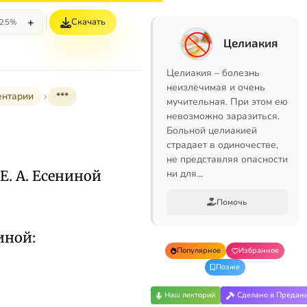
+
Скачать
25%
Целиакия
Целиакия – болезнь
неизлечимая и очень
ентарии
***
мучительная. При этом ею
невозможно заразиться.
Больной целиакией
страдает в одиночестве,
не представляя опасности
 Е. А. Есениной
ни для…
Помочь
иной:
Популярное
Избранное
Позже
Наш лекторий
Сделано в Предан