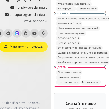
Художественные фильмы
fond@predanie.ru
ТВ-передачи
Семейное кино
МУЗЫКА
support@predanie.ru
Богослужебное пение Русской Правосл
(техн.вопросы)
Колокольный звон
Песнопения поместных церквей
Классическая музыка
Авторская песня
Эстрадная песня
Мне нужна помощь
Этно, фольклор, народная музыка
Духовные канты, стихи, песни, романсы
Современная вокальная и инструментал
Учебные материалы по музыке и пению
ДЕТЯМ
Просветительское
Развлекательное
Художественное
Музыкальное
кий брак
Воспитание детей
Скачайте наше
ображение
Пятидесятница
приложение