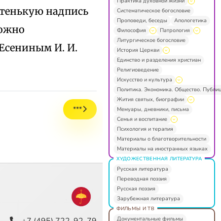
Практика духовной жизни
отенькую надпись
Систематическое богословие
Проповеди, беседы
Апологетика
Можно
Философия
Патрология
Литургическое богословие
Есениным И. И.
История Церкви
Единство и разделения христиан
Религиоведение
Искусство и культура
Политика. Экономика. Общество. Публи
Жития святых, биографии
***
Мемуары, дневники, письма
Семья и воспитание
Психология и терапия
Материалы о благотворительности
Материалы на иностранных языках
ХУДОЖЕСТВЕННАЯ ЛИТЕРАТУРА
Русская литература
Переводная поэзия
Русская поэзия
Зарубежная литература
ФИЛЬМЫ И ТВ
Документальные фильмы
+7 (495) 722-92-79