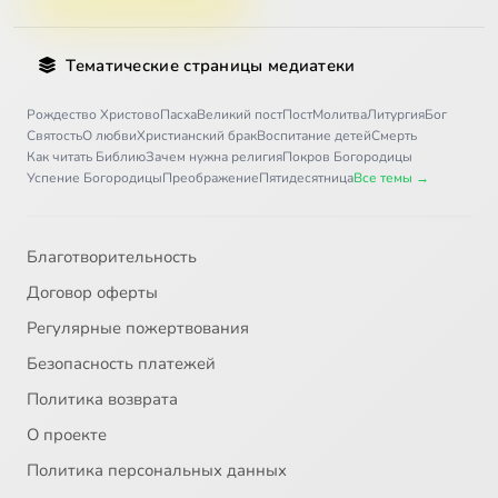
Тематические страницы медиатеки
Рождество Христово
Пасха
Великий пост
Пост
Молитва
Литургия
Бог
Святость
О любви
Христианский брак
Воспитание детей
Смерть
Как читать Библию
Зачем нужна религия
Покров Богородицы
Успение Богородицы
Преображение
Пятидесятница
Все темы →
Благотворительность
Договор оферты
Регулярные пожертвования
Безопасность платежей
Политика возврата
О проекте
Политика персональных данных