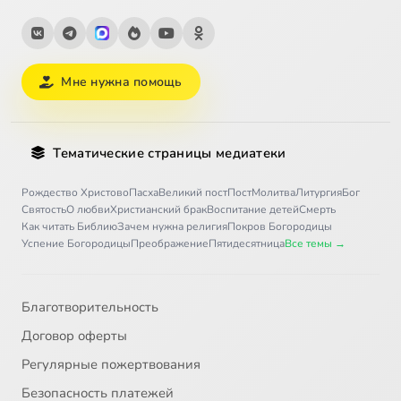
Мне нужна помощь
Тематические страницы медиатеки
Рождество Христово
Пасха
Великий пост
Пост
Молитва
Литургия
Бог
Святость
О любви
Христианский брак
Воспитание детей
Смерть
Как читать Библию
Зачем нужна религия
Покров Богородицы
Успение Богородицы
Преображение
Пятидесятница
Все темы →
Благотворительность
Договор оферты
Регулярные пожертвования
Безопасность платежей