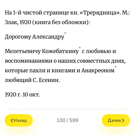
На 1-й чистой странице кн. «Трерядница». М.:
Злак, 1920 (книга без обложки):
*
Дорогому Александру
*
Мелетьевичу Кожебаткину
с любовью и
воспоминаниями о наших совместных днях,
*
которые пахли и книгами и Анакреоном
любящий С. Есенин.
1920 г. 10 окт.
100 / 599
Назад
Далее