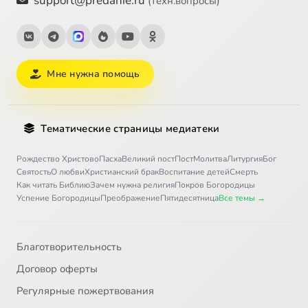
support@predanie.ru
(техн.вопросы)
Мне нужна помощь
Тематические страницы медиатеки
Рождество Христово
Пасха
Великий пост
Пост
Молитва
Литургия
Бог
Святость
О любви
Христианский брак
Воспитание детей
Смерть
Как читать Библию
Зачем нужна религия
Покров Богородицы
Успение Богородицы
Преображение
Пятидесятница
Все темы →
Благотворительность
Договор оферты
Регулярные пожертвования