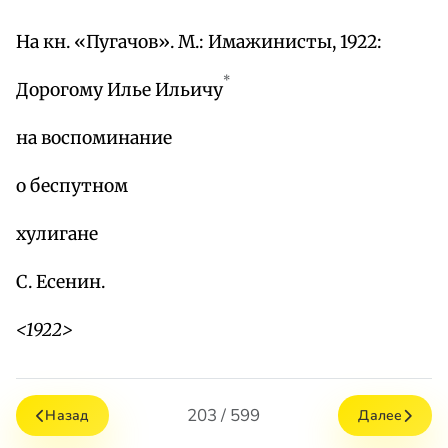
На кн. «Пугачов». М.: Имажинисты, 1922:
*
Дорогому Илье Ильичу
на воспоминание
о беспутном
хулигане
С. Есенин.
<1922>
203 / 599
Назад
Далее