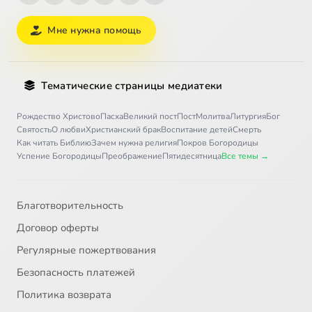
Мне нужна помощь
Тематические страницы медиатеки
Рождество Христово
Пасха
Великий пост
Пост
Молитва
Литургия
Бог
Святость
О любви
Христианский брак
Воспитание детей
Смерть
Как читать Библию
Зачем нужна религия
Покров Богородицы
Успение Богородицы
Преображение
Пятидесятница
Все темы →
Благотворительность
Договор оферты
Регулярные пожертвования
Безопасность платежей
Политика возврата