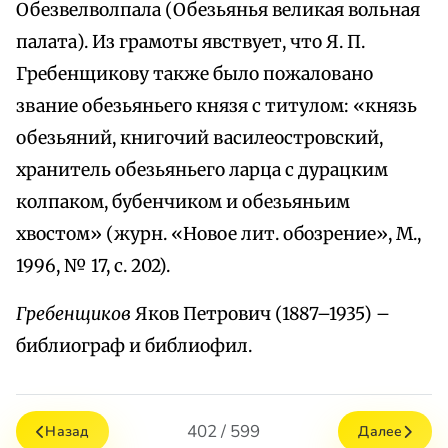
Обезвелволпала (Обезьянья великая вольная
палата). Из грамоты явствует, что Я. П.
Гребенщикову также было пожаловано
звание обезьяньего князя с титулом: «князь
обезьяний, книгочий василеостровский,
хранитель обезьяньего ларца с дурацким
колпаком, бубенчиком и обезьяньим
хвостом» (журн. «Новое лит. обозрение», М.,
1996, № 17, с. 202).
Гребенщиков
Яков Петрович (1887–1935) –
библиограф и библиофил.
402 / 599
Назад
Далее