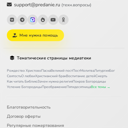
support@predanie.ru
(техн.вопросы)
Мне нужна помощь
Тематические страницы медиатеки
Рождество Христово
Пасха
Великий пост
Пост
Молитва
Литургия
Бог
Святость
О любви
Христианский брак
Воспитание детей
Смерть
Как читать Библию
Зачем нужна религия
Покров Богородицы
Успение Богородицы
Преображение
Пятидесятница
Все темы →
Благотворительность
Договор оферты
Регулярные пожертвования