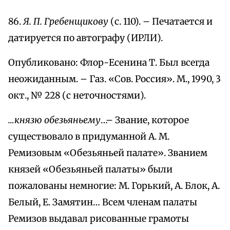
86.
Я. П. Гребенщикову
(с. 110). – Печатается и
датируется по автографу (ИРЛИ).
Опубликовано: Флор-Есенина Т. Был всегда
неожиданным. – Газ. «Сов. Россия». М., 1990, 3
окт., № 228 (с неточностями).
…князю обезьяньему
…– Звание, которое
существовало в придуманной А. М.
Ремизовым «Обезьяньей палате». Званием
князей «Обезьяньей палаты» были
пожалованы немногие: М. Горький, А. Блок, А.
Белый, Е. Замятин… Всем членам палаты
Ремизов выдавал рисованные грамоты