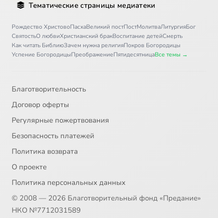
Тематические страницы медиатеки
Рождество Христово
Пасха
Великий пост
Пост
Молитва
Литургия
Бог
Святость
О любви
Христианский брак
Воспитание детей
Смерть
Как читать Библию
Зачем нужна религия
Покров Богородицы
Успение Богородицы
Преображение
Пятидесятница
Все темы →
Благотворительность
Договор оферты
Регулярные пожертвования
Безопасность платежей
Политика возврата
О проекте
Политика персональных данных
© 2008 — 2026 Благотворительный фонд «Предание»
НКО №7712031589