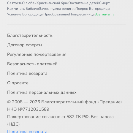
Святость
О любви
Христианский брак
Воспитание детей
Смерть
Как читать Библию
Зачем нужна религия
Покров Богородицы
Успение Богородицы
Преображение
Пятидесятница
Все темы →
Благотворительность
Договор оферты
Регулярные пожертвования
Безопасность платежей
Политика возврата
О проекте
Политика персональных данных
© 2008 — 2026 Благотворительный фонд «Предание»
НКО №7712031589
Пожертвование согласно ст.582 ГК РФ. Без налога
(НДС)
Политика возврата