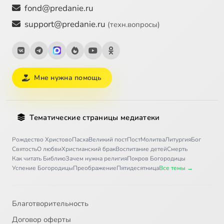
fond@predanie.ru
support@predanie.ru
(техн.вопросы)
Мне нужна помощь
Тематические страницы медиатеки
Рождество Христово
Пасха
Великий пост
Пост
Молитва
Литургия
Бог
Святость
О любви
Христианский брак
Воспитание детей
Смерть
Как читать Библию
Зачем нужна религия
Покров Богородицы
Успение Богородицы
Преображение
Пятидесятница
Все темы →
Благотворительность
Договор оферты