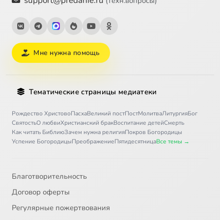
support@predanie.ru
(техн.вопросы)
Мне нужна помощь
Тематические страницы медиатеки
Рождество Христово
Пасха
Великий пост
Пост
Молитва
Литургия
Бог
Святость
О любви
Христианский брак
Воспитание детей
Смерть
Как читать Библию
Зачем нужна религия
Покров Богородицы
Успение Богородицы
Преображение
Пятидесятница
Все темы →
Благотворительность
Договор оферты
Регулярные пожертвования