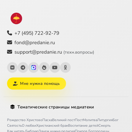
+7 (495) 722-92-79
fond@predanie.ru
support@predanie.ru
(техн.вопросы)
Мне нужна помощь
Тематические страницы медиатеки
Рождество Христово
Пасха
Великий пост
Пост
Молитва
Литургия
Бог
Святость
О любви
Христианский брак
Воспитание детей
Смерть
Как читать Библию
Зачем нужна религия
Покров Богородицы