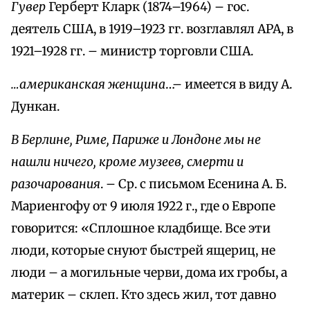
Гувер
Герберт Кларк (1874–1964) – гос.
деятель США, в 1919–1923 гг. возглавлял АРА, в
1921–1928 гг. – министр торговли США.
…американская женщина
…– имеется в виду А.
Дункан.
В Берлине, Риме, Париже и Лондоне мы не
нашли ничего, кроме музеев, смерти и
разочарования
. – Ср. с письмом Есенина А. Б.
Мариенгофу от 9 июля 1922 г., где о Европе
говорится: «Сплошное кладбище. Все эти
люди, которые снуют быстрей ящериц, не
люди – а могильные черви, дома их гробы, а
материк – склеп. Кто здесь жил, тот давно