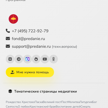
+7 (495) 722-92-79
fond@predanie.ru
support@predanie.ru
(техн.вопросы)
Мне нужна помощь
Тематические страницы медиатеки
Рождество Христово
Пасха
Великий пост
Пост
Молитва
Литургия
Бог
Святость
О любви
Христианский брак
Воспитание детей
Смерть