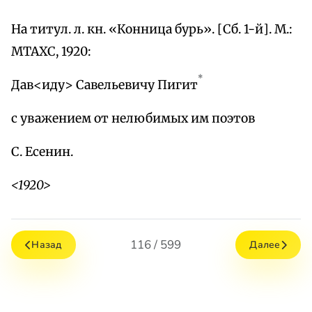
На титул. л. кн. «Конница бурь». [Сб. 1-й]. М.:
МТАХС, 1920:
*
Дав<иду> Савельевичу Пигит
с уважением от нелюбимых им поэтов
С. Есенин.
<1920>
116 / 599
Назад
Далее