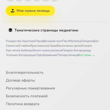
Мне нужна помощь
Тематические страницы медиатеки
Рождество Христово
Пасха
Великий пост
Пост
Молитва
Литургия
Бог
Святость
О любви
Христианский брак
Воспитание детей
Смерть
Как читать Библию
Зачем нужна религия
Покров Богородицы
Успение Богородицы
Преображение
Пятидесятница
Все темы →
Благотворительность
Договор оферты
Регулярные пожертвования
Безопасность платежей
Политика возврата