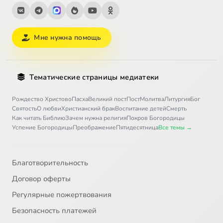
Мне нужна помощь
Тематические страницы медиатеки
Рождество Христово
Пасха
Великий пост
Пост
Молитва
Литургия
Бог
Святость
О любви
Христианский брак
Воспитание детей
Смерть
Как читать Библию
Зачем нужна религия
Покров Богородицы
Успение Богородицы
Преображение
Пятидесятница
Все темы →
Благотворительность
Договор оферты
Регулярные пожертвования
Безопасность платежей