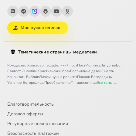
Мне нужна помощь
Тематические страницы медиатеки
Рождество Христово
Пасха
Великий пост
Пост
Молитва
Литургия
Бог
Святость
О любви
Христианский брак
Воспитание детей
Смерть
Как читать Библию
Зачем нужна религия
Покров Богородицы
Успение Богородицы
Преображение
Пятидесятница
Все темы →
Благотворительность
Договор оферты
Регулярные пожертвования
Безопасность платежей