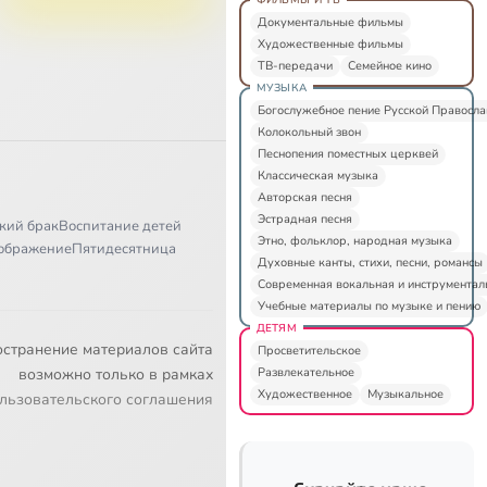
Документальные фильмы
Художественные фильмы
ТВ-передачи
Семейное кино
МУЗЫКА
Богослужебное пение Русской Правосл
Колокольный звон
Песнопения поместных церквей
Классическая музыка
Авторская песня
Эстрадная песня
кий брак
Воспитание детей
Этно, фольклор, народная музыка
ображение
Пятидесятница
Духовные канты, стихи, песни, романсы
Современная вокальная и инструментал
Учебные материалы по музыке и пению
ДЕТЯМ
остранение материалов сайта
Просветительское
Развлекательное
возможно только в рамках
Художественное
Музыкальное
льзовательского соглашения