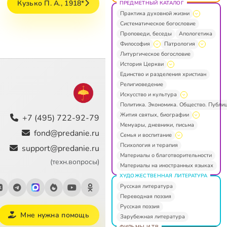
Кузько П. А., 1918*
ПРЕДМЕТНЫЙ КАТАЛОГ
Практика духовной жизни
Систематическое богословие
Проповеди, беседы
Апологетика
Философия
Патрология
Литургическое богословие
История Церкви
Единство и разделения христиан
Религиоведение
Искусство и культура
Политика. Экономика. Общество. Публи
Жития святых, биографии
+7 (495) 722-92-79
Мемуары, дневники, письма
fond@predanie.ru
Семья и воспитание
Психология и терапия
support@predanie.ru
Материалы о благотворительности
(техн.вопросы)
Материалы на иностранных языках
ХУДОЖЕСТВЕННАЯ ЛИТЕРАТУРА
Русская литература
Переводная поэзия
Русская поэзия
Мне нужна помощь
Зарубежная литература
ФИЛЬМЫ И ТВ