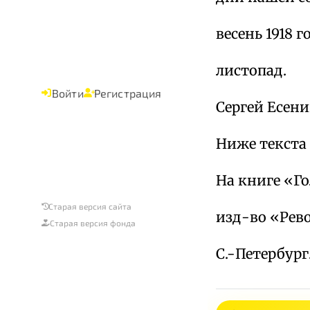
весень 1918 г
листопад.
Войти
Регистрация
Сергей Есени
Ниже текста 
На книге «Г
Старая версия сайта
изд-во «Ре
Старая версия фонда
С.-Петербург. 