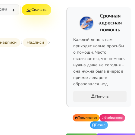
+
Скачать
25%
Срочная
адресная
помощь
Каждый день к нам
надписи
Надписи
приходят новые просьбы
о помощи. Часто
оказывается, что помощь
нужна даже не сегодня –
она нужна была вчера: в
приеме лекарств
образовался нед…
Помочь
Популярное
Избранное
Позже