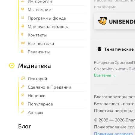
Рассылки осуществ
Им помогли
платформе
Мы помним
Программы фонда
Мне нужна помощь
Контакты
Все платежи
Тематические
Реквизиты
Рождество Христово
П
Медиатека
Смерть
Как читать Б
Все темы →
Лекторий
Сделано в Предании
Новинки
Благотворительнос
Безопасность плат
Популярное
Политика персонал
Авторы
© 2008 — 2026 Бла
Блог
Пожертвование согл
Политика возврата