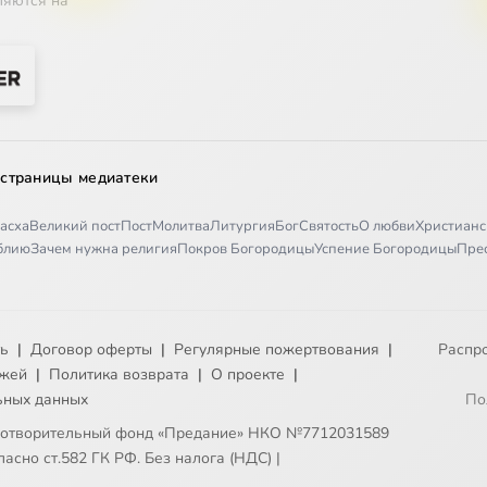
ляются на
 страницы медиатеки
асха
Великий пост
Пост
Молитва
Литургия
Бог
Святость
О любви
Христианс
иблию
Зачем нужна религия
Покров Богородицы
Успение Богородицы
Пре
ть
|
Договор оферты
|
Регулярные пожертвования
|
Распр
ежей
|
Политика возврата
|
О проекте
|
ьных данных
По
готворительный фонд «Предание» НКО №7712031589
асно ст.582 ГК РФ. Без налога (НДС)
|