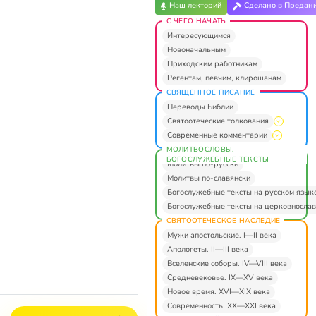
Наш лекторий
Сделано в Предан
С ЧЕГО НАЧАТЬ
Интересующимся
Новоначальным
Приходским работникам
Регентам, певчим, клирошанам
СВЯЩЕННОЕ ПИСАНИЕ
Переводы Библии
Святоотеческие толкования
Современные комментарии
МОЛИТВОСЛОВЫ.
БОГОСЛУЖЕБНЫЕ ТЕКСТЫ
Молитвы по-русски
Молитвы по-славянски
Богослужебные тексты на русском язык
Богослужебные тексты на церковнослав
СВЯТООТЕЧЕСКОЕ НАСЛЕДИЕ
Мужи апостольские. I—II века
Апологеты. II—III века
Вселенские соборы. IV—VIII века
Средневековье. IX—XV века
Новое время. XVI—XIX века
Современность. XX—XXI века