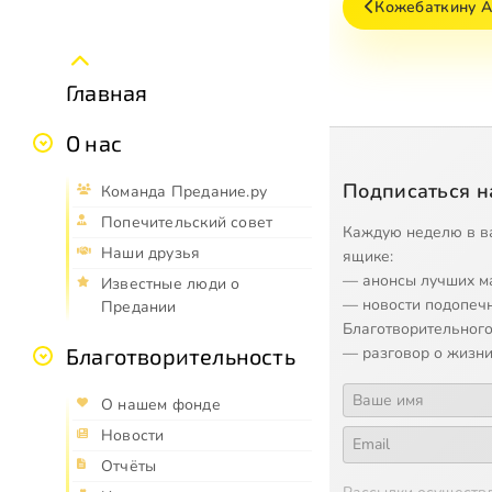
Кожебаткину А.
Главная
О нас
Подписаться н
Команда Предание.ру
Попечительский совет
Каждую неделю в в
Наши друзья
ящике:
— анонсы лучших м
Известные люди о
— новости подопеч
Предании
Благотворительного
— разговор о жизни
Благотворительность
О нашем фонде
Новости
Отчёты