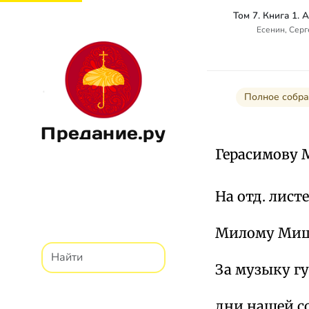
Есенин, Сер
Полное собра
Предание.ру
Герасимову М.
На отд. лист
Милому Ми
За музыку гу
дни нашей с