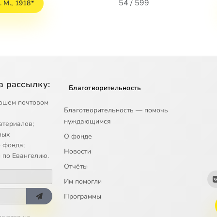
54 / 599
 М., 1918*
а рассылку:
Благотворительность
ашем почтовом
Благотворительность — помочь
нуждающимся
атериалов;
ных
О фонде
 фонда;
Новости
 по Евангелию.
Отчёты
Им помогли
Программы