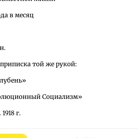
ода в месяц
н.
приписка той же рукой:
олубень»
волюционный Социализм»
1918 г.