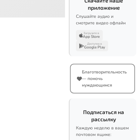
Скачайте наше
приложение
Слушайте аудио и
смотрите видео офлайн
Загрузите в
App Store
Доступно в
Google Play
Благотворительность
— помочь
нуждающимся
Подписаться на
рассылку
Каждую неделю в вашем
почтовом ящике: