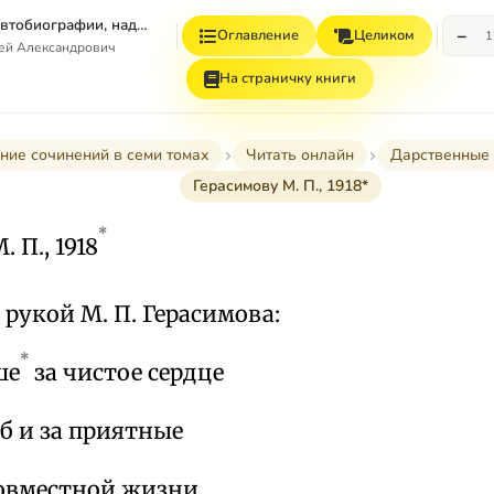
Том 7. Книга 1. Автобиографии, надписи и др
−
Оглавление
Целиком
1
гей Александрович
На страничку книги
ние сочинений в семи томах
Читать онлайн
Дарственные 
Герасимову М. П., 1918*
*
 П., 1918
е рукой М. П. Герасимова:
*
ше
за чистое сердце
б и за приятные
овместной жизни