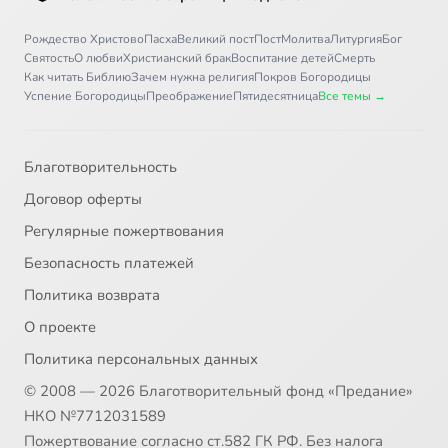
Рождество Христово
Пасха
Великий пост
Пост
Молитва
Литургия
Бог
Святость
О любви
Христианский брак
Воспитание детей
Смерть
Как читать Библию
Зачем нужна религия
Покров Богородицы
Успение Богородицы
Преображение
Пятидесятница
Все темы →
Благотворительность
Договор оферты
Регулярные пожертвования
Безопасность платежей
Политика возврата
О проекте
Политика персональных данных
© 2008 — 2026 Благотворительный фонд «Предание»
НКО №7712031589
Пожертвование согласно ст.582 ГК РФ. Без налога