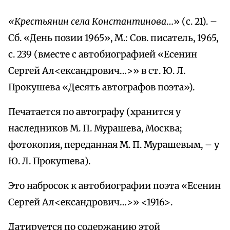
«Крестьянин села Константинова
…» (с. 21). –
Сб. «День позии 1965», М.: Сов. писатель, 1965,
с. 239 (вместе с автобиографией «Есенин
Сергей Ал<ександрович…>» в ст. Ю. Л.
Прокушева «Десять автографов поэта»).
Печатается по автографу (хранится у
наследников М. П. Мурашева, Москва;
фотокопия, переданная М. П. Мурашевым, – у
Ю. Л. Прокушева).
Это набросок к автобиографии поэта «Есенин
Сергей Ал<ександрович…>» <1916>.
Датируется по содержанию этой