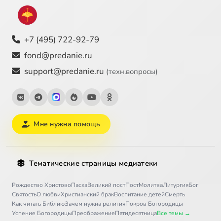
+7 (495) 722-92-79
fond@predanie.ru
support@predanie.ru
(техн.вопросы)
Мне нужна помощь
Тематические страницы медиатеки
Рождество Христово
Пасха
Великий пост
Пост
Молитва
Литургия
Бог
Святость
О любви
Христианский брак
Воспитание детей
Смерть
Как читать Библию
Зачем нужна религия
Покров Богородицы
Успение Богородицы
Преображение
Пятидесятница
Все темы →