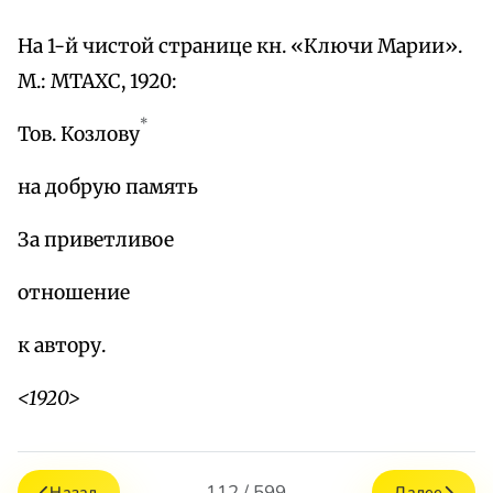
На 1-й чистой странице кн. «Ключи Марии».
М.: МТАХС, 1920:
*
Тов. Козлову
на добрую память
За приветливое
отношение
к автору.
<1920>
112 / 599
Назад
Далее