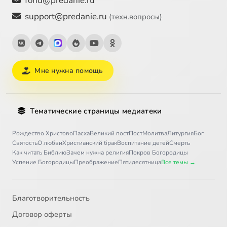
fond@predanie.ru
support@predanie.ru
(техн.вопросы)
Мне нужна помощь
Тематические страницы медиатеки
Рождество Христово
Пасха
Великий пост
Пост
Молитва
Литургия
Бог
Святость
О любви
Христианский брак
Воспитание детей
Смерть
Как читать Библию
Зачем нужна религия
Покров Богородицы
Успение Богородицы
Преображение
Пятидесятница
Все темы →
Благотворительность
Договор оферты