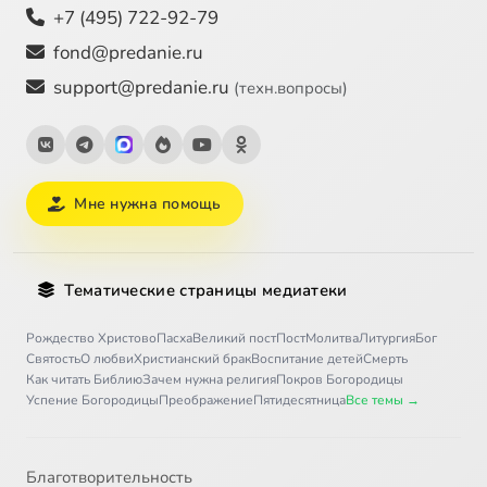
+7 (495) 722-92-79
fond@predanie.ru
support@predanie.ru
(техн.вопросы)
Мне нужна помощь
Тематические страницы медиатеки
Рождество Христово
Пасха
Великий пост
Пост
Молитва
Литургия
Бог
Святость
О любви
Христианский брак
Воспитание детей
Смерть
Как читать Библию
Зачем нужна религия
Покров Богородицы
Успение Богородицы
Преображение
Пятидесятница
Все темы →
Благотворительность