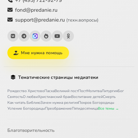
+7 (495) 722-92-79
fond@predanie.ru
support@predanie.ru
(техн.вопросы)
Мне нужна помощь
Тематические страницы медиатеки
Рождество Христово
Пасха
Великий пост
Пост
Молитва
Литургия
Бог
Святость
О любви
Христианский брак
Воспитание детей
Смерть
Как читать Библию
Зачем нужна религия
Покров Богородицы
Успение Богородицы
Преображение
Пятидесятница
Все темы →
Благотворительность