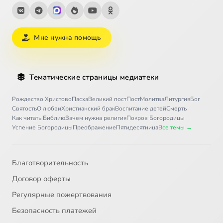
Мне нужна помощь
Тематические страницы медиатеки
Рождество Христово
Пасха
Великий пост
Пост
Молитва
Литургия
Бог
Святость
О любви
Христианский брак
Воспитание детей
Смерть
Как читать Библию
Зачем нужна религия
Покров Богородицы
Успение Богородицы
Преображение
Пятидесятница
Все темы →
Благотворительность
Договор оферты
Регулярные пожертвования
Безопасность платежей