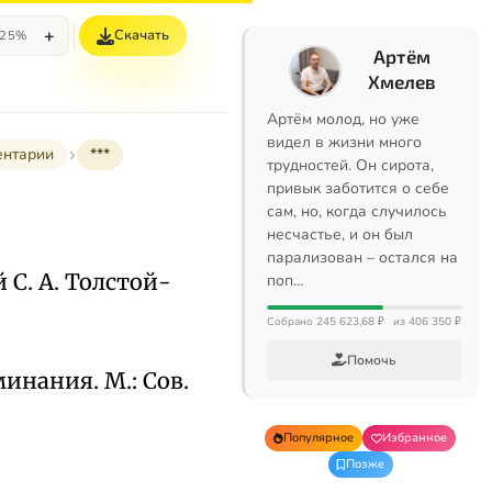
+
Скачать
25%
Артём
Хмелев
Артём молод, но уже
видел в жизни много
ентарии
***
трудностей. Он сирота,
привык заботится о себе
сам, но, когда случилось
несчастье, и он был
парализован – остался на
й С. А. Толстой-
поп…
Собрано 245 623,68 ₽
из 406 350 ₽
Помочь
инания. М.: Сов.
Популярное
Избранное
Позже