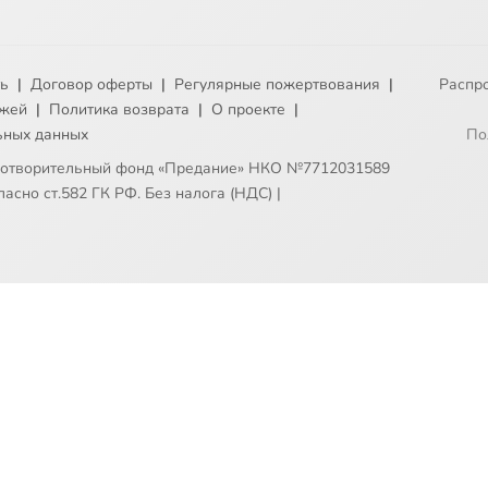
ть
|
Договор оферты
|
Регулярные пожертвования
|
Распр
ежей
|
Политика возврата
|
О проекте
|
ьных данных
По
готворительный фонд «Предание» НКО №7712031589
асно ст.582 ГК РФ. Без налога (НДС)
|