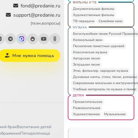
ФИЛЬМЫ И ТВ
fond@predanie.ru
Документальные фильмы
support@predanie.ru
Художественные фильмы
ТВ-передачи
Семейное кино
(техн.вопросы)
МУЗЫКА
Богослужебное пение Русской Правосл
Колокольный звон
Песнопения поместных церквей
Классическая музыка
Мне нужна помощь
Авторская песня
Эстрадная песня
Этно, фольклор, народная музыка
Духовные канты, стихи, песни, романсы
Современная вокальная и инструментал
Учебные материалы по музыке и пению
ДЕТЯМ
Просветительское
Развлекательное
Художественное
Музыкальное
кий брак
Воспитание детей
ображение
Пятидесятница