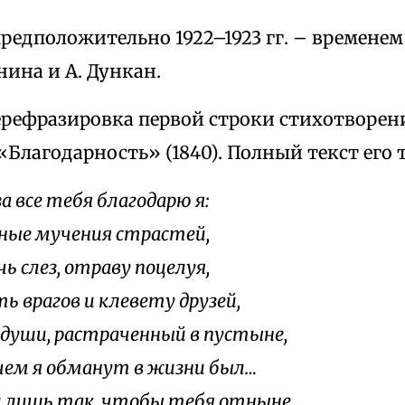
редположительно 1922–1923 гг. – времене
нина и А. Дункан.
ерефразировка первой строки стихотворен
Благодарность» (1840). Полный текст его 
 за все тебя благодарю я:
ные мучения страстей,
чь слез, отраву поцелуя,
ь врагов и клевету друзей,
 души, растраченный в пустыне,
, чем я обманут в жизни был…
 лишь так, чтобы тебя отныне