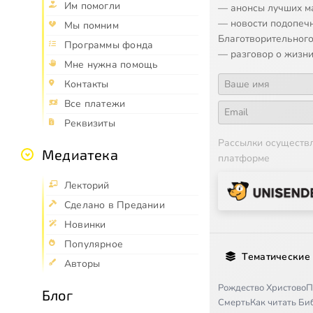
Им помогли
— анонсы лучших м
— новости подопеч
Мы помним
Благотворительного
Программы фонда
— разговор о жизни
Мне нужна помощь
Контакты
Все платежи
Реквизиты
Рассылки осуществ
Медиатека
платформе
Лекторий
Сделано в Предании
Новинки
Популярное
Тематические
Авторы
Рождество Христово
П
Блог
Смерть
Как читать Б