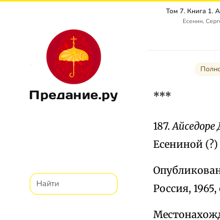
Есенин, Сер
Полно
Предание.ру
***
187.
Айседоре
Есениной (?)
Опубликовано
Россия, 1965, 
Местонахожд