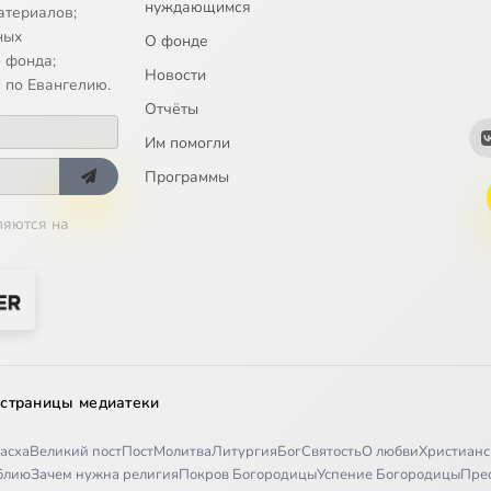
нуждающимся
атериалов;
ных
О фонде
 фонда;
Новости
 по Евангелию.
Отчёты
Им помогли
Программы
ляются на
 страницы медиатеки
асха
Великий пост
Пост
Молитва
Литургия
Бог
Святость
О любви
Христианс
иблию
Зачем нужна религия
Покров Богородицы
Успение Богородицы
Пре