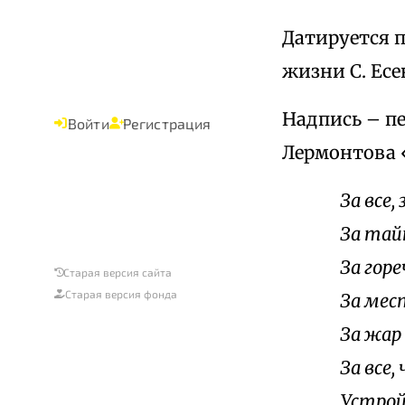
Датируется п
жизни С. Есе
Надпись – п
Войти
Регистрация
Лермонтова «
За все,
За тай
За горе
Старая версия сайта
Старая версия фонда
За мест
За жар
За все
Устрой