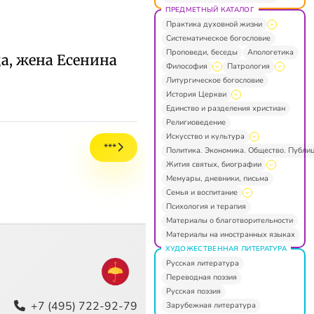
ПРЕДМЕТНЫЙ КАТАЛОГ
Практика духовной жизни
Систематическое богословие
Проповеди, беседы
Апологетика
а, жена Есенина
Философия
Патрология
Литургическое богословие
История Церкви
Единство и разделения христиан
Религиоведение
Искусство и культура
***
Политика. Экономика. Общество. Публи
Жития святых, биографии
Мемуары, дневники, письма
Семья и воспитание
Психология и терапия
Материалы о благотворительности
Материалы на иностранных языках
ХУДОЖЕСТВЕННАЯ ЛИТЕРАТУРА
Русская литература
Переводная поэзия
Русская поэзия
+7 (495) 722-92-79
Зарубежная литература