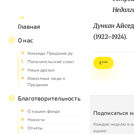
Недолго
Дункан
Айсед
Главная
(1922–1924).
О нас
Команда Предание.ру
Попечительский совет
***
Наши друзья
Известные люди о
Предании
Благотворительность
О нашем фонде
Подписаться н
Новости
Каждую неделю в в
Отчёты
ящике: