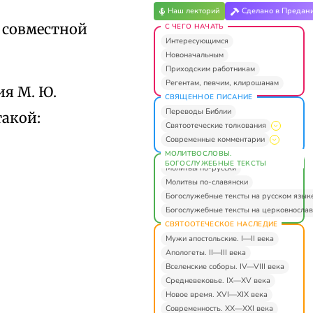
Наш лекторий
Сделано в Предан
м совместной
С ЧЕГО НАЧАТЬ
Интересующимся
Новоначальным
Приходским работникам
Регентам, певчим, клирошанам
ия М. Ю.
СВЯЩЕННОЕ ПИСАНИЕ
Переводы Библии
такой:
Святоотеческие толкования
Современные комментарии
МОЛИТВОСЛОВЫ.
БОГОСЛУЖЕБНЫЕ ТЕКСТЫ
Молитвы по-русски
Молитвы по-славянски
Богослужебные тексты на русском язык
Богослужебные тексты на церковнослав
СВЯТООТЕЧЕСКОЕ НАСЛЕДИЕ
Мужи апостольские. I—II века
Апологеты. II—III века
Вселенские соборы. IV—VIII века
Средневековье. IX—XV века
Новое время. XVI—XIX века
Современность. XX—XXI века