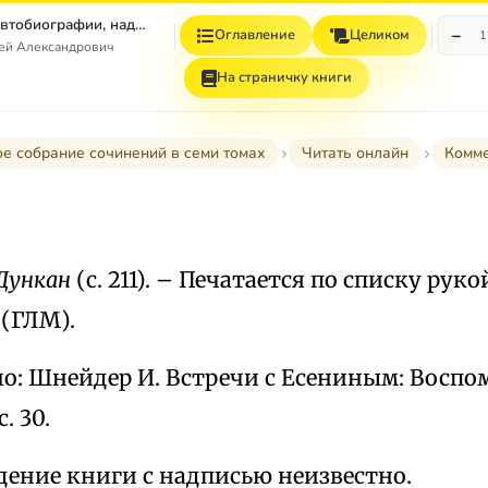
Том 7. Книга 1. Автобиографии, надписи и др
−
Оглавление
Целиком
1
гей Александрович
На страничку книги
е собрание сочинений в семи томах
Читать онлайн
Комм
 Дункан
(с. 211). – Печатается по списку руко
 (ГЛМ).
: Шнейдер И. Встречи с Есениным: Воспом
с. 30.
ение книги с надписью неизвестно.