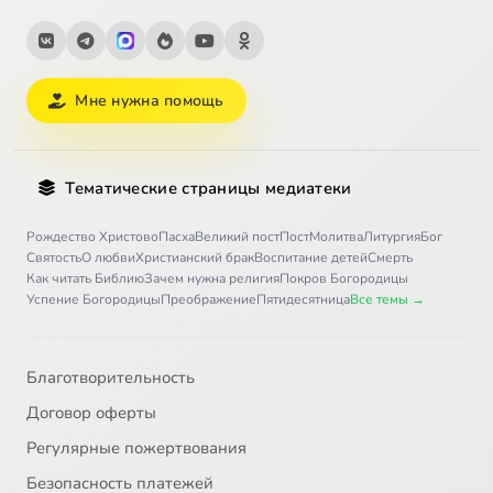
Мне нужна помощь
Тематические страницы медиатеки
Рождество Христово
Пасха
Великий пост
Пост
Молитва
Литургия
Бог
Святость
О любви
Христианский брак
Воспитание детей
Смерть
Как читать Библию
Зачем нужна религия
Покров Богородицы
Успение Богородицы
Преображение
Пятидесятница
Все темы →
Благотворительность
Договор оферты
Регулярные пожертвования
Безопасность платежей