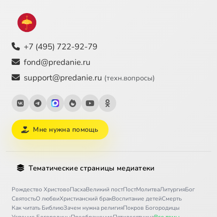
+7 (495) 722-92-79
fond@predanie.ru
support@predanie.ru
(техн.вопросы)
Мне нужна помощь
Тематические страницы медиатеки
Рождество Христово
Пасха
Великий пост
Пост
Молитва
Литургия
Бог
Святость
О любви
Христианский брак
Воспитание детей
Смерть
Как читать Библию
Зачем нужна религия
Покров Богородицы