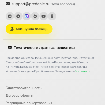
support@predanie.ru
(техн.вопросы)
Мне нужна помощь
Тематические страницы медиатеки
Рождество Христово
Пасха
Великий пост
Пост
Молитва
Литургия
Бог
Святость
О любви
Христианский брак
Воспитание детей
Смерть
Как читать Библию
Зачем нужна религия
Покров Богородицы
Успение Богородицы
Преображение
Пятидесятница
Все темы →
Благотворительность
Договор оферты
Регулярные пожертвования