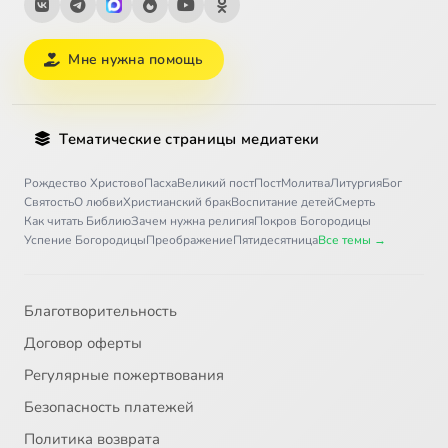
Мне нужна помощь
Тематические страницы медиатеки
Рождество Христово
Пасха
Великий пост
Пост
Молитва
Литургия
Бог
Святость
О любви
Христианский брак
Воспитание детей
Смерть
Как читать Библию
Зачем нужна религия
Покров Богородицы
Успение Богородицы
Преображение
Пятидесятница
Все темы →
Благотворительность
Договор оферты
Регулярные пожертвования
Безопасность платежей
Политика возврата