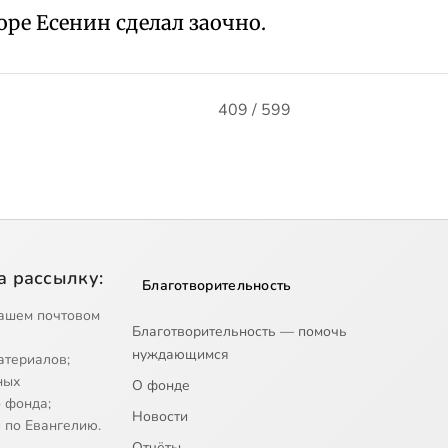
ре Есенин сделал заочно.
409 / 599
а рассылку:
Благотворительность
ашем почтовом
Благотворительность — помочь
нуждающимся
атериалов;
ных
О фонде
 фонда;
Новости
 по Евангелию.
Отчёты