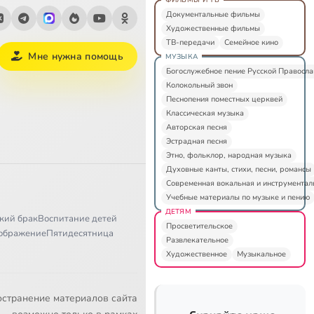
Документальные фильмы
Художественные фильмы
ТВ-передачи
Семейное кино
Мне нужна помощь
МУЗЫКА
Богослужебное пение Русской Правосл
Колокольный звон
Песнопения поместных церквей
Классическая музыка
Авторская песня
Эстрадная песня
Этно, фольклор, народная музыка
Духовные канты, стихи, песни, романсы
Современная вокальная и инструментал
Учебные материалы по музыке и пению
ДЕТЯМ
кий брак
Воспитание детей
Просветительское
ображение
Пятидесятница
Развлекательное
Художественное
Музыкальное
остранение материалов сайта