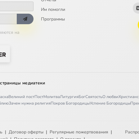
Им помогли
Программы
ляются на
 страницы медиатеки
асха
Великий пост
Пост
Молитва
Литургия
Бог
Святость
О любви
Христианс
иблию
Зачем нужна религия
Покров Богородицы
Успение Богородицы
Пре
ть
|
Договор оферты
|
Регулярные пожертвования
|
Распр