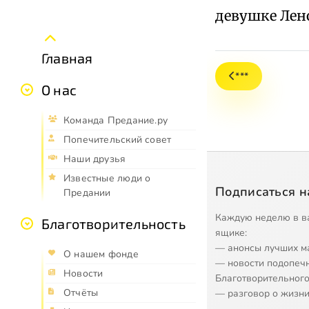
девушке Лено
Главная
***
О нас
Команда Предание.ру
Попечительский совет
Наши друзья
Известные люди о
Подписаться н
Предании
Каждую неделю в в
Благотворительность
ящике:
— анонсы лучших м
О нашем фонде
— новости подопеч
Новости
Благотворительного
Отчёты
— разговор о жизни