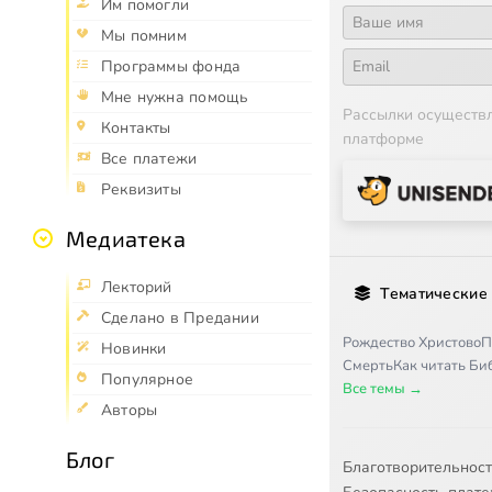
Им помогли
Мы помним
Программы фонда
Мне нужна помощь
Рассылки осуществ
Контакты
платформе
Все платежи
Реквизиты
Медиатека
Лекторий
Тематические
Сделано в Предании
Рождество Христово
П
Новинки
Смерть
Как читать Б
Популярное
Все темы →
Авторы
Блог
Благотворительнос