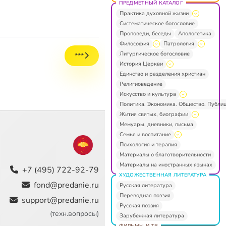
ПРЕДМЕТНЫЙ КАТАЛОГ
Практика духовной жизни
Систематическое богословие
Проповеди, беседы
Апологетика
Философия
Патрология
Литургическое богословие
***
История Церкви
Единство и разделения христиан
Религиоведение
Искусство и культура
Политика. Экономика. Общество. Публи
Жития святых, биографии
Мемуары, дневники, письма
Семья и воспитание
Психология и терапия
Материалы о благотворительности
Материалы на иностранных языках
+7 (495) 722-92-79
ХУДОЖЕСТВЕННАЯ ЛИТЕРАТУРА
fond@predanie.ru
Русская литература
Переводная поэзия
support@predanie.ru
Русская поэзия
(техн.вопросы)
Зарубежная литература
ФИЛЬМЫ И ТВ