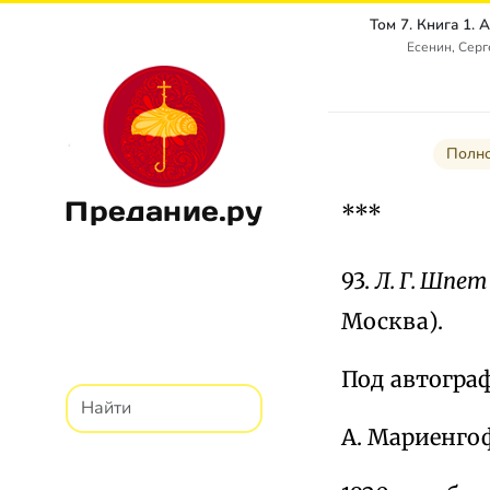
Есенин, Сер
Полно
Предание.ру
***
93.
Л. Г. Шпет
Москва).
Под автогра
А. Мариенго