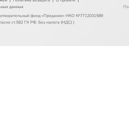
ежей
|
Политика возврата
|
О проекте
|
ьных данных
По
готворительный фонд «Предание» НКО №7712031589
асно ст.582 ГК РФ. Без налога (НДС)
|