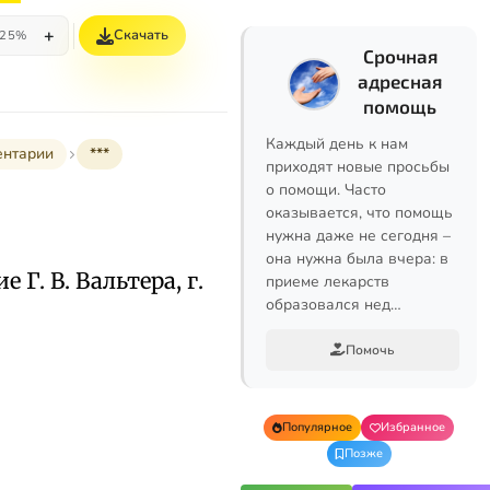
+
Скачать
25%
Срочная
адресная
помощь
Каждый день к нам
ентарии
***
приходят новые просьбы
о помощи. Часто
оказывается, что помощь
нужна даже не сегодня –
она нужна была вчера: в
 Г. В. Вальтера, г.
приеме лекарств
образовался нед…
Помочь
Популярное
Избранное
Позже