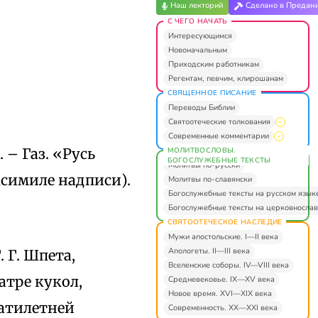
Наш лекторий
Сделано в Предан
С ЧЕГО НАЧАТЬ
Интересующимся
Новоначальным
Приходским работникам
Регентам, певчим, клирошанам
СВЯЩЕННОЕ ПИСАНИЕ
Переводы Библии
Святоотеческие толкования
Современные комментарии
 – Газ. «Русь
МОЛИТВОСЛОВЫ.
БОГОСЛУЖЕБНЫЕ ТЕКСТЫ
Молитвы по-русски
факсимиле надписи).
Молитвы по-славянски
Богослужебные тексты на русском язык
Богослужебные тексты на церковнослав
СВЯТООТЕЧЕСКОЕ НАСЛЕДИЕ
Мужи апостольские. I—II века
Апологеты. II—III века
 Г. Шпета,
Вселенские соборы. IV—VIII века
атре кукол,
Средневековье. IX—XV века
Новое время. XVI—XIX века
атилетней
Современность. XX—XXI века