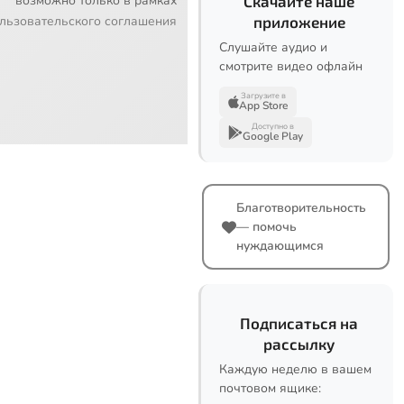
возможно только в рамках
Скачайте наше
льзовательского соглашения
приложение
Слушайте аудио и
смотрите видео офлайн
Загрузите в
App Store
Доступно в
Google Play
Благотворительность
— помочь
нуждающимся
Подписаться на
рассылку
Каждую неделю в вашем
почтовом ящике: