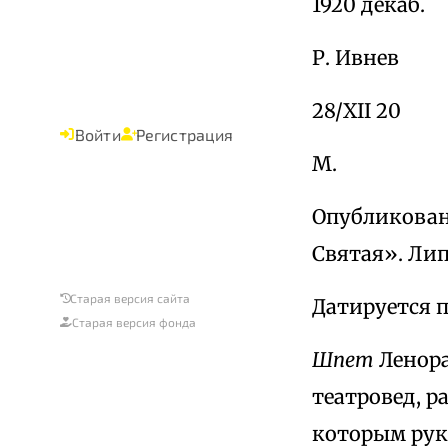
1920 декаб.
Р. Ивнев
28/XII 20
Войти
Регистрация
М.
Опубликовано
Святая». Липе
Старая версия сайта
Датируется 
Старая версия фонда
Шпет
Ленора
театровед, р
которым рук