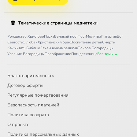
Тематические страницы медиатеки
Рождество Христово
Пасха
Великий пост
Пост
Молитва
Литургия
Бог
Святость
О любви
Христианский брак
Воспитание детей
Смерть
Как читать Библию
Зачем нужна религия
Покров Богородицы
Успение Богородицы
Преображение
Пятидесятница
Все темы →
Благотворительность
Договор оферты
Регулярные пожертвования
Безопасность платежей
Политика возврата
О проекте
Политика персональных данных