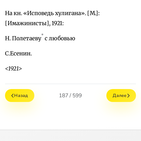
На кн. «Исповедь хулигана». [М.]:
[Имажинисты], 1921:
*
Н. Полетаеву
с любовью
С.Есенин.
<1921>
187 / 599
Назад
Далее