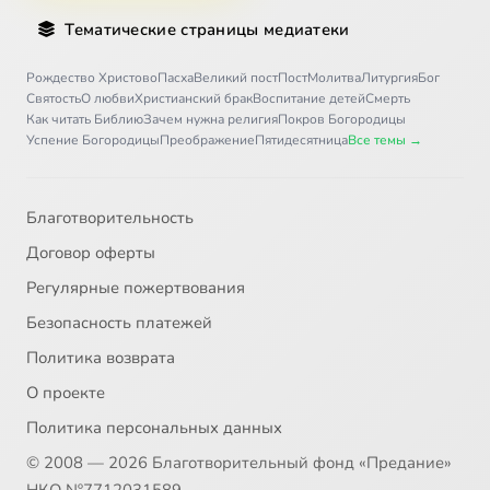
Тематические страницы медиатеки
Рождество Христово
Пасха
Великий пост
Пост
Молитва
Литургия
Бог
Святость
О любви
Христианский брак
Воспитание детей
Смерть
Как читать Библию
Зачем нужна религия
Покров Богородицы
Успение Богородицы
Преображение
Пятидесятница
Все темы →
Благотворительность
Договор оферты
Регулярные пожертвования
Безопасность платежей
Политика возврата
О проекте
Политика персональных данных
© 2008 — 2026 Благотворительный фонд «Предание»