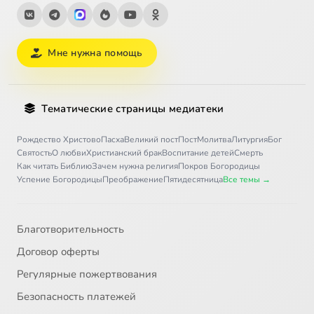
Мне нужна помощь
Тематические страницы медиатеки
Рождество Христово
Пасха
Великий пост
Пост
Молитва
Литургия
Бог
Святость
О любви
Христианский брак
Воспитание детей
Смерть
Как читать Библию
Зачем нужна религия
Покров Богородицы
Успение Богородицы
Преображение
Пятидесятница
Все темы →
Благотворительность
Договор оферты
Регулярные пожертвования
Безопасность платежей