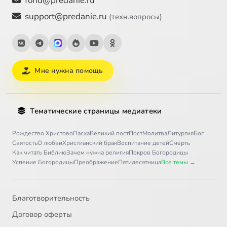
fond@predanie.ru
support@predanie.ru
(техн.вопросы)
Мне нужна помощь
Тематические страницы медиатеки
Рождество Христово
Пасха
Великий пост
Пост
Молитва
Литургия
Бог
Святость
О любви
Христианский брак
Воспитание детей
Смерть
Как читать Библию
Зачем нужна религия
Покров Богородицы
Успение Богородицы
Преображение
Пятидесятница
Все темы →
Благотворительность
Договор оферты