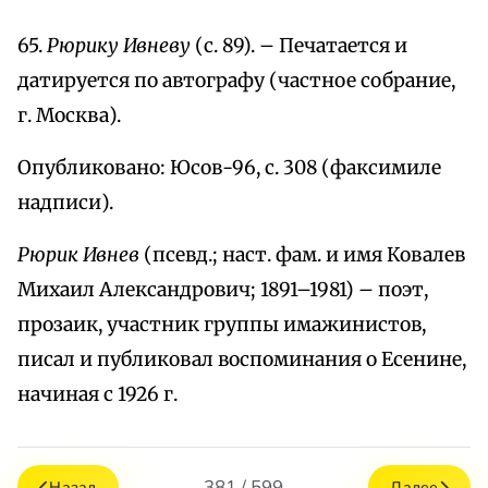
65.
Рюрику Ивневу
(с. 89). – Печатается и
датируется по автографу (частное собрание,
г. Москва).
Опубликовано: Юсов-96, с. 308 (факсимиле
надписи).
Рюрик Ивнев
(псевд.; наст. фам. и имя Ковалев
Михаил Александрович; 1891–1981) – поэт,
прозаик, участник группы имажинистов,
писал и публиковал воспоминания о Есенине,
начиная с 1926 г.
381 / 599
Назад
Далее