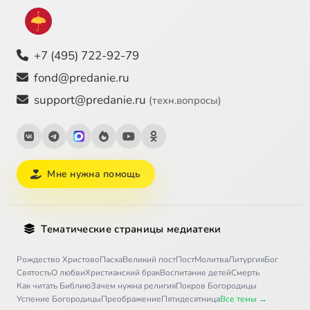
+7 (495) 722-92-79
fond@predanie.ru
support@predanie.ru
(техн.вопросы)
Мне нужна помощь
Тематические страницы медиатеки
Рождество Христово
Пасха
Великий пост
Пост
Молитва
Литургия
Бог
Святость
О любви
Христианский брак
Воспитание детей
Смерть
Как читать Библию
Зачем нужна религия
Покров Богородицы
Успение Богородицы
Преображение
Пятидесятница
Все темы →