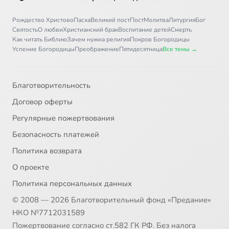
Рождество Христово
Пасха
Великий пост
Пост
Молитва
Литургия
Бог
Святость
О любви
Христианский брак
Воспитание детей
Смерть
Как читать Библию
Зачем нужна религия
Покров Богородицы
Успение Богородицы
Преображение
Пятидесятница
Все темы →
Благотворительность
Договор оферты
Регулярные пожертвования
Безопасность платежей
Политика возврата
О проекте
Политика персональных данных
© 2008 — 2026 Благотворительный фонд «Предание»
НКО №7712031589
Пожертвование согласно ст.582 ГК РФ. Без налога