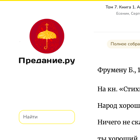
Есенин, Сер
Полное собра
Предание.ру
Фрумену Б., 
На кн. «Стихи 
Народ хорош
Ничего не с
ты хороший