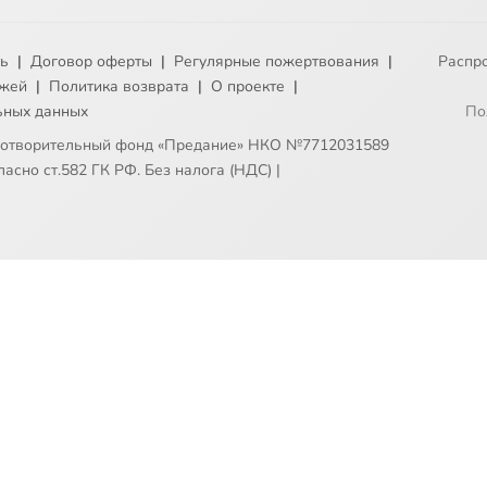
ть
|
Договор оферты
|
Регулярные пожертвования
|
Распр
ежей
|
Политика возврата
|
О проекте
|
ьных данных
По
готворительный фонд «Предание» НКО №7712031589
асно ст.582 ГК РФ. Без налога (НДС)
|