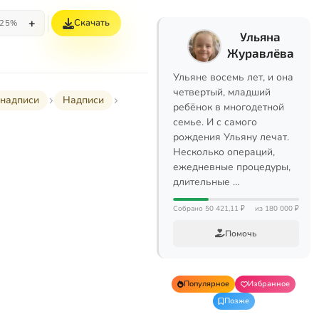
+
Скачать
25%
Ульяна
Журавлёва
Ульяне восемь лет, и она
четвертый, младший
надписи
Надписи
ребёнок в многодетной
семье. И с самого
рождения Ульяну лечат.
Несколько операций,
ежедневные процедуры,
длительные …
Собрано 50 421,11 ₽
из 180 000 ₽
Помочь
Популярное
Избранное
Позже