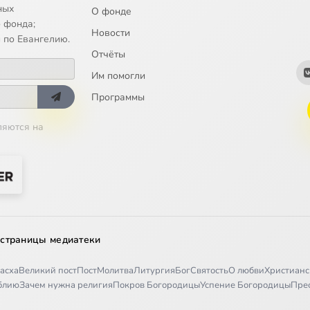
ных
О фонде
 фонда;
Новости
 по Евангелию.
Отчёты
Им помогли
Программы
ляются на
 страницы медиатеки
асха
Великий пост
Пост
Молитва
Литургия
Бог
Святость
О любви
Христианс
иблию
Зачем нужна религия
Покров Богородицы
Успение Богородицы
Пре