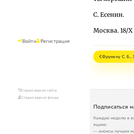
С. Есенин.
Москва. 18/X 
Войти
Регистрация
Фрумену С. Б., 
Старая версия сайта
Старая версия фонда
Подписаться н
Каждую неделю в в
ящике:
— анонсы лучших м