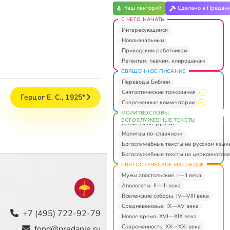
Наш лекторий
Сделано в Предан
С ЧЕГО НАЧАТЬ
Интересующимся
Новоначальным
Приходским работникам
Регентам, певчим, клирошанам
СВЯЩЕННОЕ ПИСАНИЕ
Переводы Библии
Святоотеческие толкования
Герцог Е. С., 1925*
Современные комментарии
МОЛИТВОСЛОВЫ.
БОГОСЛУЖЕБНЫЕ ТЕКСТЫ
Молитвы по-русски
Молитвы по-славянски
Богослужебные тексты на русском язык
Богослужебные тексты на церковнослав
СВЯТООТЕЧЕСКОЕ НАСЛЕДИЕ
Мужи апостольские. I—II века
Апологеты. II—III века
Вселенские соборы. IV—VIII века
Средневековье. IX—XV века
+7 (495) 722-92-79
Новое время. XVI—XIX века
Современность. XX—XXI века
fond@predanie.ru