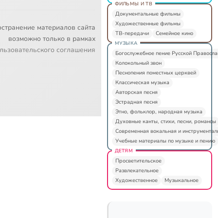
ФИЛЬМЫ И ТВ
Документальные фильмы
Художественные фильмы
остранение материалов сайта
ТВ-передачи
Семейное кино
возможно только в рамках
МУЗЫКА
льзовательского соглашения
Богослужебное пение Русской Правосл
Колокольный звон
Песнопения поместных церквей
Классическая музыка
Авторская песня
Эстрадная песня
Этно, фольклор, народная музыка
Духовные канты, стихи, песни, романсы
Современная вокальная и инструментал
Учебные материалы по музыке и пению
ДЕТЯМ
Просветительское
Развлекательное
Художественное
Музыкальное