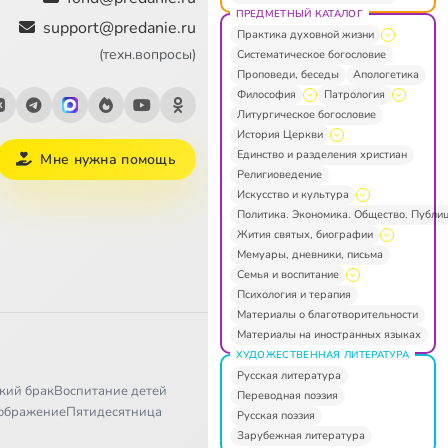
ПРЕДМЕТНЫЙ КАТАЛОГ
support@predanie.ru
Практика духовной жизни
(техн.вопросы)
Систематическое богословие
Проповеди, беседы
Апологетика
Философия
Патрология
Литургическое богословие
История Церкви
Единство и разделения христиан
Мне нужна помощь
Религиоведение
Искусство и культура
Политика. Экономика. Общество. Публи
Жития святых, биографии
Мемуары, дневники, письма
Семья и воспитание
Психология и терапия
Материалы о благотворительности
Материалы на иностранных языках
ХУДОЖЕСТВЕННАЯ ЛИТЕРАТУРА
Русская литература
кий брак
Воспитание детей
Переводная поэзия
ображение
Пятидесятница
Русская поэзия
Зарубежная литература