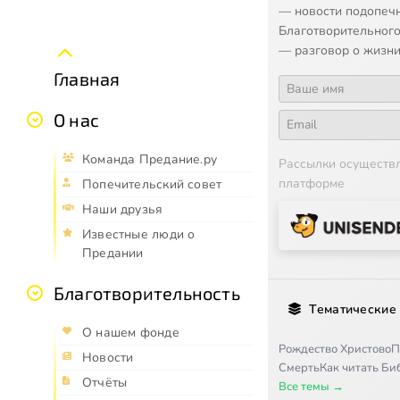
— новости подопеч
Благотворительного
— разговор о жизни
Главная
О нас
Команда Предание.ру
Рассылки осуществ
платформе
Попечительский совет
Наши друзья
Известные люди о
Предании
Благотворительность
Тематические
О нашем фонде
Рождество Христово
П
Новости
Смерть
Как читать Б
Отчёты
Все темы →