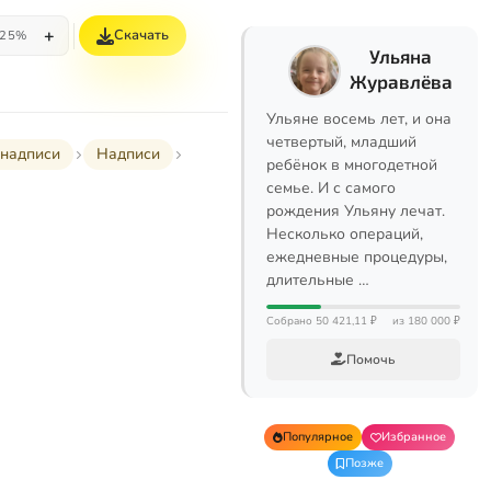
+
Скачать
25%
Ульяна
Журавлёва
Ульяне восемь лет, и она
четвертый, младший
надписи
Надписи
ребёнок в многодетной
семье. И с самого
рождения Ульяну лечат.
Несколько операций,
ежедневные процедуры,
длительные …
Собрано 50 421,11 ₽
из 180 000 ₽
Помочь
Популярное
Избранное
Позже