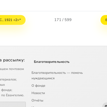
171 / 599
С., 1921 <2>*
а рассылку:
Благотворительность
ашем почтовом
Благотворительность — помочь
нуждающимся
атериалов;
ных
О фонде
 фонда;
Новости
 по Евангелию.
Отчёты