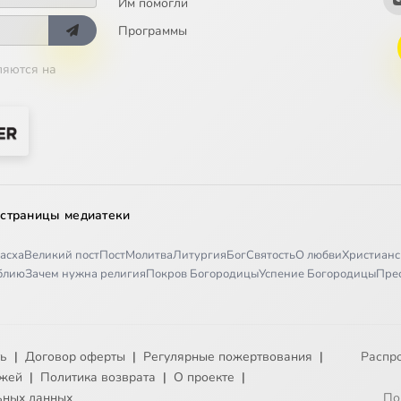
Им помогли
Программы
ляются на
 страницы медиатеки
асха
Великий пост
Пост
Молитва
Литургия
Бог
Святость
О любви
Христианс
иблию
Зачем нужна религия
Покров Богородицы
Успение Богородицы
Пре
ть
|
Договор оферты
|
Регулярные пожертвования
|
Распр
ежей
|
Политика возврата
|
О проекте
|
ьных данных
По