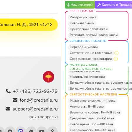
Наш лекторий
Сделано в Предан
С ЧЕГО НАЧАТЬ
Интересующимся
Новоначальным
Вольпин Н. Д., 1921 <1>*
Приходским работникам
Регентам, певчим, клирошанам
СВЯЩЕННОЕ ПИСАНИЕ
Переводы Библии
Святоотеческие толкования
Современные комментарии
МОЛИТВОСЛОВЫ.
БОГОСЛУЖЕБНЫЕ ТЕКСТЫ
Молитвы по-русски
Молитвы по-славянски
Богослужебные тексты на русском язык
Богослужебные тексты на церковнослав
+7 (495) 722-92-79
СВЯТООТЕЧЕСКОЕ НАСЛЕДИЕ
fond@predanie.ru
Мужи апостольские. I—II века
Апологеты. II—III века
support@predanie.ru
Вселенские соборы. IV—VIII века
(техн.вопросы)
Средневековье. IX—XV века
Новое время. XVI—XIX века
Современность. XX—XXI века