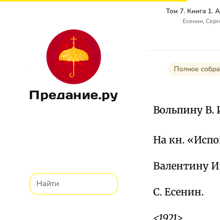
Есенин, Сер
Полное собра
Предание.ру
Вольпину В. И
На кн. «Испо
Валентину И
С. Есенин.
<1921>