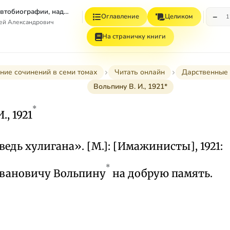
Том 7. Книга 1. Автобиографии, надписи и др
−
Оглавление
Целиком
1
гей Александрович
На страничку книги
ние сочинений в семи томах
Читать онлайн
Дарственные 
Вольпину В. И., 1921*
*
., 1921
ведь хулигана». [М.]: [Имажинисты], 1921:
*
вановичу Вольпину
на добрую память.