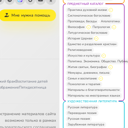
ПРЕДМЕТНЫЙ КАТАЛОГ
Практика духовной жизни
Мне нужна помощь
Систематическое богословие
Проповеди, беседы
Апологетика
Философия
Патрология
Литургическое богословие
История Церкви
Единство и разделения христиан
Религиоведение
Искусство и культура
Политика. Экономика. Общество. Публи
Жития святых, биографии
Мемуары, дневники, письма
Семья и воспитание
кий брак
Воспитание детей
Психология и терапия
ображение
Пятидесятница
Материалы о благотворительности
Материалы на иностранных языках
ХУДОЖЕСТВЕННАЯ ЛИТЕРАТУРА
Русская литература
Переводная поэзия
остранение материалов сайта
Русская поэзия
возможно только в рамках
Зарубежная литература
льзовательского соглашения