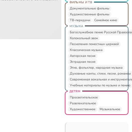
ФИЛЬМЫ И ТВ
Документальные фильмы
Художественные фильмы
ТВ-передачи
Семейное кино
МУЗЫКА
Богослужебное пение Русской Правосл
Колокольный звон
Песнопения поместных церквей
Классическая музыка
Авторская песня
Эстрадная песня
Этно, фольклор, народная музыка
Духовные канты, стихи, песни, романсы
Современная вокальная и инструментал
Учебные материалы по музыке и пению
ДЕТЯМ
Просветительское
Развлекательное
Художественное
Музыкальное