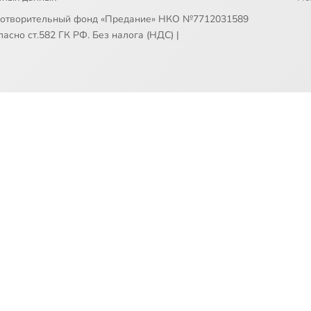
готворительный фонд «Предание» НКО №7712031589
асно ст.582 ГК РФ. Без налога (НДС)
|