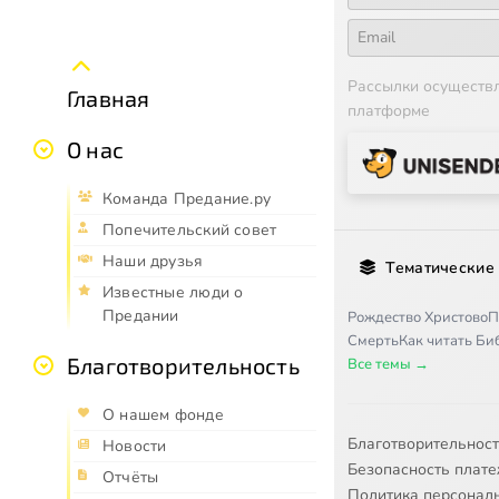
Рассылки осуществ
Главная
платформе
О нас
Команда Предание.ру
Попечительский совет
Наши друзья
Тематические
Известные люди о
Предании
Рождество Христово
П
Смерть
Как читать Б
Благотворительность
Все темы →
О нашем фонде
Благотворительнос
Новости
Безопасность плат
Отчёты
Политика персонал