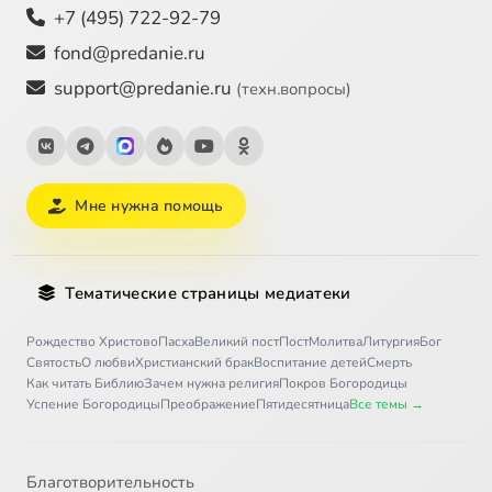
+7 (495) 722-92-79
fond@predanie.ru
support@predanie.ru
(техн.вопросы)
Мне нужна помощь
Тематические страницы медиатеки
Рождество Христово
Пасха
Великий пост
Пост
Молитва
Литургия
Бог
Святость
О любви
Христианский брак
Воспитание детей
Смерть
Как читать Библию
Зачем нужна религия
Покров Богородицы
Успение Богородицы
Преображение
Пятидесятница
Все темы →
Благотворительность