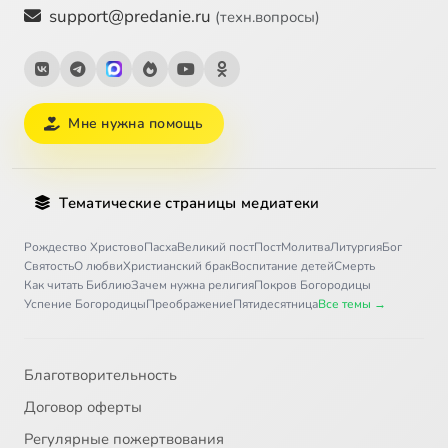
support@predanie.ru
(техн.вопросы)
Мне нужна помощь
Тематические страницы медиатеки
Рождество Христово
Пасха
Великий пост
Пост
Молитва
Литургия
Бог
Святость
О любви
Христианский брак
Воспитание детей
Смерть
Как читать Библию
Зачем нужна религия
Покров Богородицы
Успение Богородицы
Преображение
Пятидесятница
Все темы →
Благотворительность
Договор оферты
Регулярные пожертвования