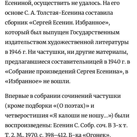
Есениной, осуществить не удалось. На его
основе С. А. Толстая-Есенина составила
сборник «Сергей Есенин. Избранное»,
который был выпущен Государственным
издательством художественной литературы
в 1946 г. Ни частушки, ни другие материалы,
предлагавшиеся составительницей в 1940 г. в
«Собрание произведений Сергея Есенина», в
«Избранное» не вошли.
Впервые в собрании сочинений частушки
(кроме подборки «(О поэтах)» и
четверостишия «Я калоши не ношу…») были
воспроизведены: Есенин С. Собр. соч. В 3-х т.
Т. 2. М., 1970, с. 398–412. Б-ка «Огонек».