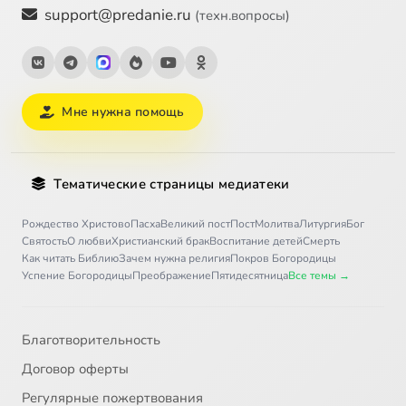
support@predanie.ru
(техн.вопросы)
Мне нужна помощь
Тематические страницы медиатеки
Рождество Христово
Пасха
Великий пост
Пост
Молитва
Литургия
Бог
Святость
О любви
Христианский брак
Воспитание детей
Смерть
Как читать Библию
Зачем нужна религия
Покров Богородицы
Успение Богородицы
Преображение
Пятидесятница
Все темы →
Благотворительность
Договор оферты
Регулярные пожертвования