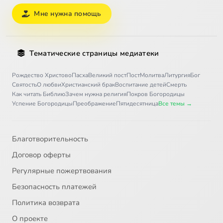
Мне нужна помощь
Тематические страницы медиатеки
Рождество Христово
Пасха
Великий пост
Пост
Молитва
Литургия
Бог
Святость
О любви
Христианский брак
Воспитание детей
Смерть
Как читать Библию
Зачем нужна религия
Покров Богородицы
Успение Богородицы
Преображение
Пятидесятница
Все темы →
Благотворительность
Договор оферты
Регулярные пожертвования
Безопасность платежей
Политика возврата
О проекте