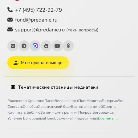
+7 (495) 722-92-79
fond@predanie.ru
support@predanie.ru
(техн.вопросы)
Мне нужна помощь
Тематические страницы медиатеки
Рождество Христово
Пасха
Великий пост
Пост
Молитва
Литургия
Бог
Святость
О любви
Христианский брак
Воспитание детей
Смерть
Как читать Библию
Зачем нужна религия
Покров Богородицы
Успение Богородицы
Преображение
Пятидесятница
Все темы →