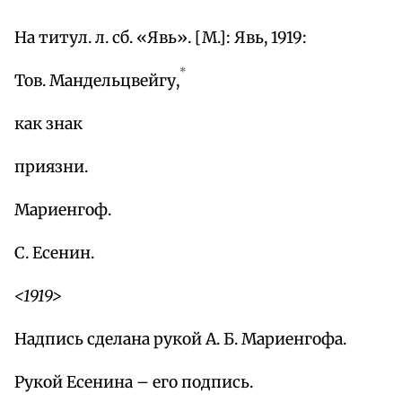
На титул. л. сб. «Явь». [М.]: Явь, 1919:
*
Тов. Мандельцвейгу,
как знак
приязни.
Мариенгоф.
С. Есенин.
<1919>
Надпись сделана рукой А. Б. Мариенгофа.
Рукой Есенина – его подпись.