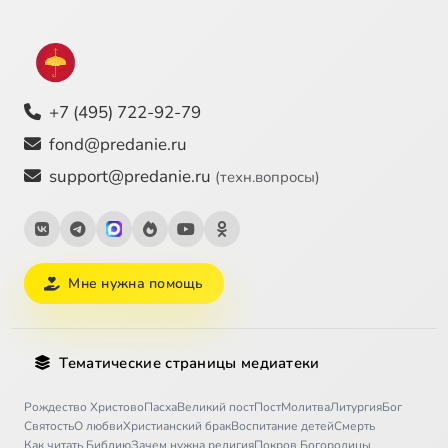
+7 (495) 722-92-79
fond@predanie.ru
support@predanie.ru
(техн.вопросы)
Мне нужна помощь
Тематические страницы медиатеки
Рождество Христово
Пасха
Великий пост
Пост
Молитва
Литургия
Бог
Святость
О любви
Христианский брак
Воспитание детей
Смерть
Как читать Библию
Зачем нужна религия
Покров Богородицы