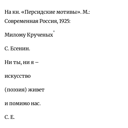
На кн. «Персидские мотивы». М.:
Современная Россия, 1925:
*
Милому Крученых
С. Есенин.
Ни ты, ни я –
искусство
(поэзия) живет
и помимо нас.
С. Е.