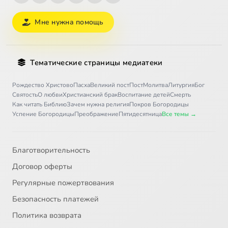
Мне нужна помощь
Тематические страницы медиатеки
Рождество Христово
Пасха
Великий пост
Пост
Молитва
Литургия
Бог
Святость
О любви
Христианский брак
Воспитание детей
Смерть
Как читать Библию
Зачем нужна религия
Покров Богородицы
Успение Богородицы
Преображение
Пятидесятница
Все темы →
Благотворительность
Договор оферты
Регулярные пожертвования
Безопасность платежей
Политика возврата