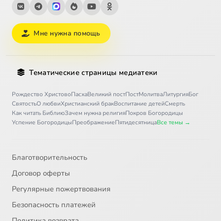
Мне нужна помощь
Тематические страницы медиатеки
Рождество Христово
Пасха
Великий пост
Пост
Молитва
Литургия
Бог
Святость
О любви
Христианский брак
Воспитание детей
Смерть
Как читать Библию
Зачем нужна религия
Покров Богородицы
Успение Богородицы
Преображение
Пятидесятница
Все темы →
Благотворительность
Договор оферты
Регулярные пожертвования
Безопасность платежей
Политика возврата