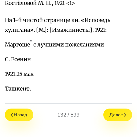
Костёловой М. П., 1921 <1>
На 1-й чистой странице кн. «Исповедь
хулигана». [М.]: [Имажинисты], 1921:
*
Маргоше
с лучшими пожеланиями
С. Есенин
1921.25 мая
Ташкент.
132 / 599
Назад
Далее