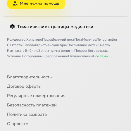
Мне нужна помощь
Тематические страницы медиатеки
Рождество Христово
Пасха
Великий пост
Пост
Молитва
Литургия
Бог
Святость
О любви
Христианский брак
Воспитание детей
Смерть
Как читать Библию
Зачем нужна религия
Покров Богородицы
Успение Богородицы
Преображение
Пятидесятница
Все темы →
Благотворительность
Договор оферты
Регулярные пожертвования
Безопасность платежей
Политика возврата
О проекте