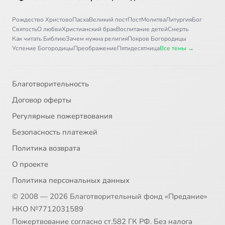
Рождество Христово
Пасха
Великий пост
Пост
Молитва
Литургия
Бог
Святость
О любви
Христианский брак
Воспитание детей
Смерть
Как читать Библию
Зачем нужна религия
Покров Богородицы
Успение Богородицы
Преображение
Пятидесятница
Все темы →
Благотворительность
Договор оферты
Регулярные пожертвования
Безопасность платежей
Политика возврата
О проекте
Политика персональных данных
© 2008 — 2026 Благотворительный фонд «Предание»
НКО №7712031589
Пожертвование согласно ст.582 ГК РФ. Без налога