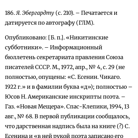
186.
Я. Эбергардту
(с. 210). – Печатается и
датируется по автографу (ГЛМ).
Опубликовано: [Б. п.]. «Никитинские
субботники». – Информационный
бюллетень секретариата правления Союза
писателей СССР. М., 1972, апр., № 4, с. 29 (не
полностью, опущены: «С. Есенин. Чикаго.
1922 г.» и в фамилии буква «д»); полностью –
Юсов Н. Американские инскрипты поэта. –
Газ. «Новая Мещера». Спас-Клепики, 1994, 13
авг., № 68. В первой публикации сообщалось,
что дарственная надпись была на книге (?) С.
Есенина и «в ней рукой поэта записано его