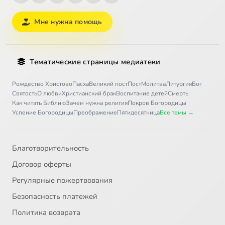
Мне нужна помощь
Тематические страницы медиатеки
Рождество Христово
Пасха
Великий пост
Пост
Молитва
Литургия
Бог
Святость
О любви
Христианский брак
Воспитание детей
Смерть
Как читать Библию
Зачем нужна религия
Покров Богородицы
Успение Богородицы
Преображение
Пятидесятница
Все темы →
Благотворительность
Договор оферты
Регулярные пожертвования
Безопасность платежей
Политика возврата