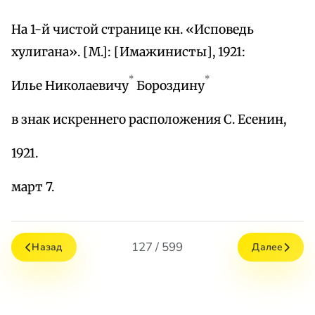
На 1-й чистой странице кн. «Исповедь
хулигана». [М.]: [Имажинисты], 1921:
*
*
Илье Николаевичу
Бороздину
в знак искреннего расположения С. Есенин,
1921.
март 7.
127 / 599
Назад
Далее