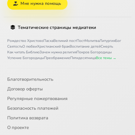
Мне нужна помощь
Тематические страницы медиатеки
Рождество Христово
Пасха
Великий пост
Пост
Молитва
Литургия
Бог
Святость
О любви
Христианский брак
Воспитание детей
Смерть
Как читать Библию
Зачем нужна религия
Покров Богородицы
Успение Богородицы
Преображение
Пятидесятница
Все темы →
Благотворительность
Договор оферты
Регулярные пожертвования
Безопасность платежей
Политика возврата
О проекте